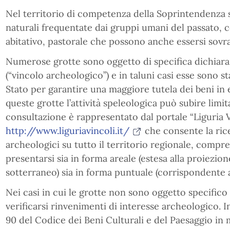
Nel territorio di competenza della Soprintendenza s
naturali frequentate dai gruppi umani del passato, co
abitativo, pastorale che possono anche essersi sovr
Numerose grotte sono oggetto di specifica dichiaraz
(“vincolo archeologico”) e in taluni casi esse sono s
Stato per garantire una maggiore tutela dei beni in e
queste grotte l’attività speleologica può subire limi
consultazione è rappresentato dal portale “Liguria V
http://www.liguriavincoli.it/
che consente la rice
archeologici su tutto il territorio regionale, compre
presentarsi sia in forma areale (estesa alla proiezion
sotterraneo) sia in forma puntuale (corrispondente al
Nei casi in cui le grotte non sono oggetto specific
verificarsi rinvenimenti di interesse archeologico. In
90 del Codice dei Beni Culturali e del Paesaggio in m