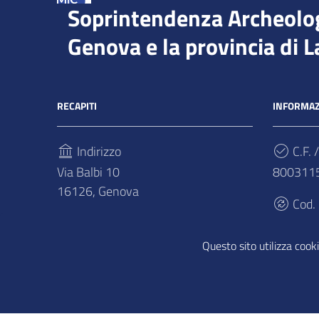
Soprintendenza Archeologi
Genova e la provincia di L
RECAPITI
INFORMAZ
Indirizzo
C.F. /
Via Balbi 10
800311
16126, Genova
Cod.
Telefono
DAK9FO
(+39) 01027181
Questo sito utilizza cooki
Sezione Link Utili
Privacy
|
Cookie policy
|
Note legali
|
Contatti
|
Accessib