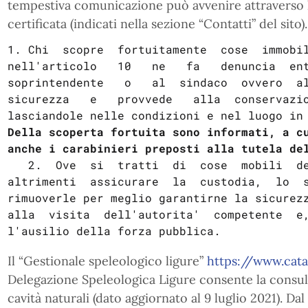
tempestiva comunicazione può avvenire attraverso l
certificata (indicati nella sezione “Contatti” del sito).
1. Chi  scopre  fortuitamente  cose  immobil
nell'articolo   10   ne   fa   denuncia  ent
soprintendente   o   al  sindaco  ovvero  al
sicurezza   e   provvede   alla  conservazio
Della scoperta fortuita sono informati, a c
anche i carabinieri preposti alla tutela de
   2.  Ove  si  tratti  di  cose  mobili  delle  quali  non  si possa

altrimenti  assicurare  la  custodia,  lo  s
rimuoverle per meglio garantirne la sicurezz
alla  visita  dell'autorita'  competente  e,
l'ausilio della forza pubblica.
Il “Gestionale speleologico ligure”
https://www.cata
Delegazione Speleologica Ligure consente la consult
cavità naturali (dato aggiornato al 9 luglio 2021). Da