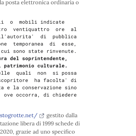
a posta elettronica ordinaria o
i  o  mobili indicate

ro  ventiquattro  ore  al

l'autorita'  di  pubblica

ne  temporanea  di  esse,

ura del soprintendente, 
l patrimonio culturale.
copritore  ha facolta' di

a e la conservazione sino

 ove occorra, di chiedere

stogrotte.net/
gestito dalla
azione libera di 1999 schede di
l 2020, grazie ad uno specifico