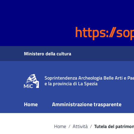
https://so
Vai ai contenuti
Ministero della cultura
Vai al menu di navigazione
Vai al footer
Soprintendenza Archeologia Belle Arti e Pae
e la provincia di La Spezia
Home
Amministrazione trasparente
Home
/
Attività
/
Tutela del patrimo