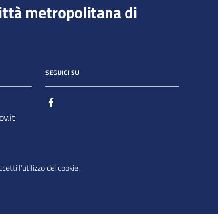
ittà metropolitana di
SEGUICI SU
v.it
etti l’utilizzo dei cookie.
| Basato sul
Prototipo per siti PA di AgID