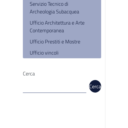
Servizio Tecnico di
Archeologia Subacquea
Ufficio Architettura e Arte
Contemporanea
Ufficio Prestiti e Mostre
Ufficio vincoli
Cerca
Cerca