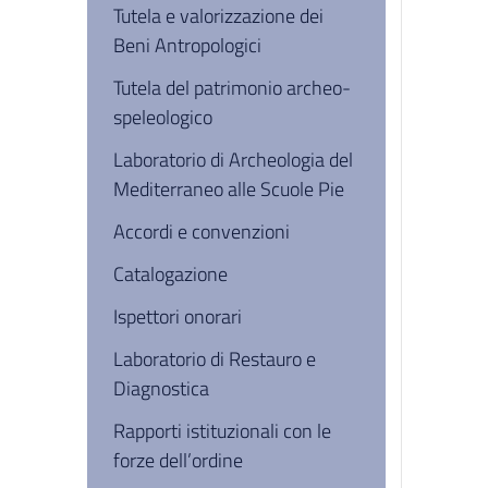
Tutela e valorizzazione dei
Beni Antropologici
Tutela del patrimonio archeo-
speleologico
Laboratorio di Archeologia del
Mediterraneo alle Scuole Pie
Accordi e convenzioni
Catalogazione
Ispettori onorari
Laboratorio di Restauro e
Diagnostica
Rapporti istituzionali con le
forze dell’ordine