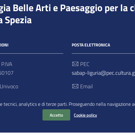
a Belle Arti e Paesaggio per la c
a Spezia
IONI
POSTA ELETTRONICA
 P.IVA
PEC
50107
sabap-liguria@pec.cultura.go
 Univoco
Email
sabap-liguria@cultura.gov.it
e tecnici, analytics e di terze parti. Proseguendo nella navigazione acc
Accetto
Cookie policy
ilità
| Realizzato con
WordPress
|
Tema grafico
ItaliaWP2